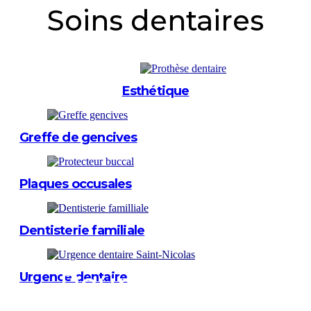
Soins dentaires
Esthétique
Greffe de gencives
Plaques occusales
Dentisterie familiale
Pour prendre
Urgence dentaire