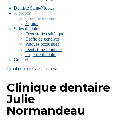
Dentiste Saint-Nicolas
À propos
Clinique dentaire
Équipe
Soins dentaires
Dentisterie esthétique
Greffe de gencives
Plaques occlusales
Dentisterie familiale
Urgence dentaire
Contact
Centre dentaire à Lévis
Clinique dentaire
Julie
Normandeau